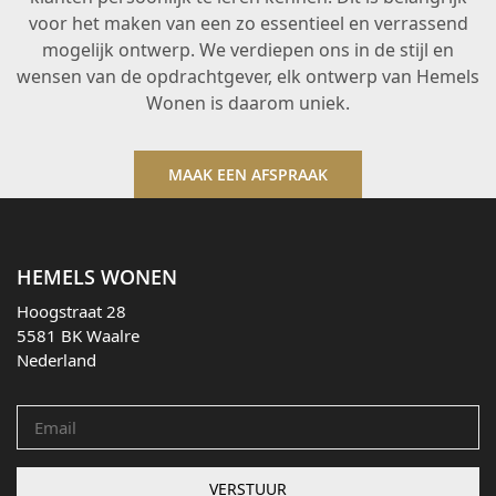
voor het maken van een zo essentieel en verrassend
mogelijk ontwerp. We verdiepen ons in de stijl en
wensen van de opdrachtgever, elk ontwerp van Hemels
Wonen is daarom uniek.
MAAK EEN AFSPRAAK
HEMELS WONEN
Hoogstraat 28
5581 BK Waalre
Nederland