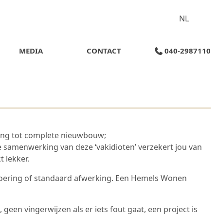
NL
MEDIA
CONTACT
040-2987110
ling tot complete nieuwbouw;
e samenwerking van deze ‘vakidioten’ verzekert jou van
 lekker.
tvoering of standaard afwerking. Een Hemels Wonen
een vingerwijzen als er iets fout gaat, een project is