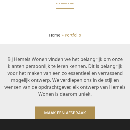
Villa met natuurlijke touch
Verbouw Styling
Verbouw Styling
Verbouw Styling
Home
»
Portfolio
Bij Hemels Wonen vinden we het belangrijk om onze
klanten persoonlijk te leren kennen. Dit is belangrijk
voor het maken van een zo essentieel en verrassend
mogelijk ontwerp. We verdiepen ons in de stijl en
wensen van de opdrachtgever, elk ontwerp van Hemels
Wonen is daarom uniek.
MAAK EEN AFSPRAAK