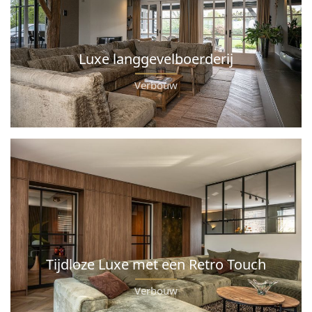
Luxe langgevelboerderij
Verbouw
Tijdloze Luxe met een Retro Touch
Verbouw